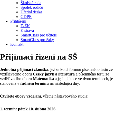
Školská rada
Spolek rodičů
Úřední deska
GDPR
Přihlášení
E-ŽK
E-strava
SmartClass pro učitele
SmartClass pro žáky
Kontakt
Přijímací řízení na SŠ
Jednotná přijímací zkouška
, jež se koná formou písemného testu ze
vzdělávacího oboru
Český jazyk a literatura
a písemného testu ze
vzdělávacího oboru
Matematika
a její aplikace ve dvou termínech, je
stanovena v
řádném termínu
na následující dny:
Čtyřleté obory vzdělání,
včetně nástavbového studia:
1. termín: pátek 10. dubna 2026