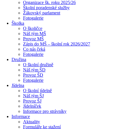
Organizace šk. roku 2025/26
Školní poradenské služby
Žákovský parlament
Fotogalerie
Školka
O školičce
Náš tým MŠ
Provoz MŠ
Zápis do MŠ – školní rok 2026/2027
Co nás čeká
Fotogalerie
Družina
O školní družině
Náš tým ŠD
Provoz ŠD
Fotogalerie
Jídelna
O školní jídelně
Náš tým ŠJ
Provoz ŠJ
Jídelníček
Informace pro strávníky
Informace
Aktuality
Formuláře ke stažení