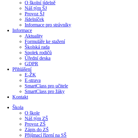
O školní jídelně
Náš tým ŠJ
Provoz ŠJ
Jídelníček
Informace pro strávníky
Informace
Aktuality
Formuláře ke stažení
Školská rada
Spolek rodičů
Úřední deska
GDPR
Přihlášení
E-ŽK
E-strava
SmartClass pro učitele
SmartClass pro žáky
Kontakt
Škola
O škole
Náš tým ZŠ
Provoz ZŠ
Zápis do ZŠ
Přijímací řízení na SŠ