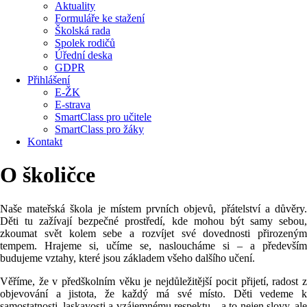
Aktuality
Formuláře ke stažení
Školská rada
Spolek rodičů
Úřední deska
GDPR
Přihlášení
E-ŽK
E-strava
SmartClass pro učitele
SmartClass pro žáky
Kontakt
O školičce
Naše mateřská škola je místem prvních objevů, přátelství a důvěry.
Děti tu zažívají bezpečné prostředí, kde mohou být samy sebou,
zkoumat svět kolem sebe a rozvíjet své dovednosti přirozeným
tempem. Hrajeme si, učíme se, nasloucháme si – a především
budujeme vztahy, které jsou základem všeho dalšího učení.
Věříme, že v předškolním věku je nejdůležitější pocit přijetí, radost z
objevování a jistota, že každý má své místo. Děti vedeme k
samostatnosti, laskavosti a vzájemnému respektu – a to nejen slovy, ale