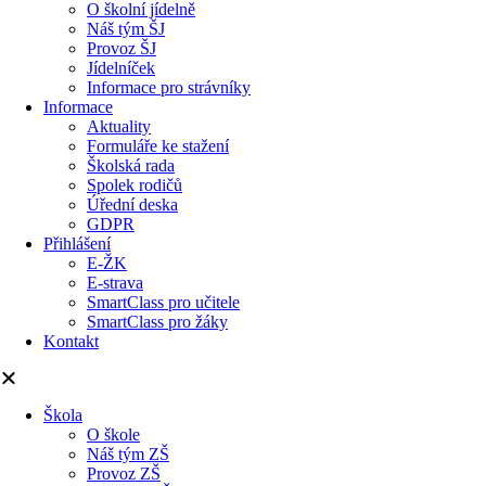
O školní jídelně
Náš tým ŠJ
Provoz ŠJ
Jídelníček
Informace pro strávníky
Informace
Aktuality
Formuláře ke stažení
Školská rada
Spolek rodičů
Úřední deska
GDPR
Přihlášení
E-ŽK
E-strava
SmartClass pro učitele
SmartClass pro žáky
Kontakt
Škola
O škole
Náš tým ZŠ
Provoz ZŠ