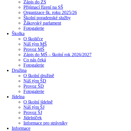
Zápis do ZŠ
Přijímací řízení na SŠ
Organizace šk. roku 2025/26
Školní poradenské služby
Žákovský parlament
Fotogalerie
Školka
O školičce
Náš tým MŠ
Provoz MŠ
Zápis do MŠ – školní rok 2026/2027
Co nás čeká
Fotogalerie
Družina
O školní družině
Náš tým ŠD
Provoz ŠD
Fotogalerie
Jídelna
O školní jídelně
Náš tým ŠJ
Provoz ŠJ
Jídelníček
Informace pro strávníky
Informace