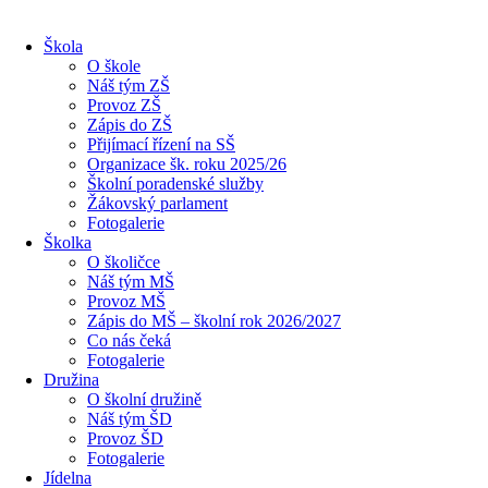
Škola
O škole
Náš tým ZŠ
Provoz ZŠ
Zápis do ZŠ
Přijímací řízení na SŠ
Organizace šk. roku 2025/26
Školní poradenské služby
Žákovský parlament
Fotogalerie
Školka
O školičce
Náš tým MŠ
Provoz MŠ
Zápis do MŠ – školní rok 2026/2027
Co nás čeká
Fotogalerie
Družina
O školní družině
Náš tým ŠD
Provoz ŠD
Fotogalerie
Jídelna