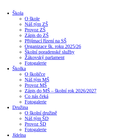
Škola
O škole
Náš tým ZŠ
Provoz ZŠ
Zápis do ZŠ
Přijímací řízení na SŠ
Organizace šk. roku 2025/26
Školní poradenské služby
Žákovský parlament
Fotogalerie
Školka
O školičce
Náš tým MŠ
Provoz MŠ
Zápis do MŠ – školní rok 2026/2027
Co nás čeká
Fotogalerie
Družina
O školní družině
Náš tým ŠD
Provoz ŠD
Fotogalerie
Jídelna