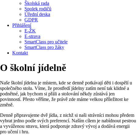
Školská rada
Spolek rodičů
Úřední deska
GDPR
Přihlášení
E-ŽK
E-strava
SmartClass pro učitele
SmartClass pro žáky
Kontakt
O školní jídelně
Naše školní jídelna je místem, kde se denně potkávají děti i dospělí u
společného stolu. Víme, že prostředí jídelny zatím není tak klidné a
podnětné, jak bychom si přáli a stolování někdy zůstává jen
povinností. Přesto věříme, že právě zde máme velkou příležitost ke
změně.
Denně připravujeme dvě jídla, z nichž si naši strávníci mohou předem
vybrat jedno podle svých preferencí. Naším cílem je nabídnout pestrou
a vyváženou stravu, která podporuje zdravý vývoj a dodává energii
pro učení i hru.