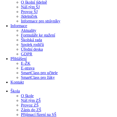
O školní jídelně
Náš tým ŠJ
Provoz ŠJ
Jídelníček
Informace pro strávníky
Informace
Aktuality
Formuláře ke stažení
Školská rada
Spolek rodičů
Úřední deska
GDPR
Přihlášení
E-ŽK
E-strava
SmartClass pro učitele
SmartClass pro žáky
Kontakt
Škola
O škole
Náš tým ZŠ
Provoz ZŠ
Zápis do ZŠ
Přijímací řízení na SŠ