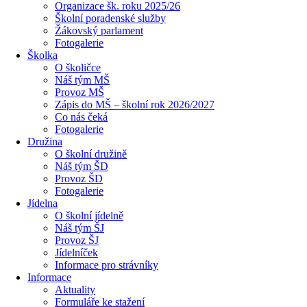
Organizace šk. roku 2025/26
Školní poradenské služby
Žákovský parlament
Fotogalerie
Školka
O školičce
Náš tým MŠ
Provoz MŠ
Zápis do MŠ – školní rok 2026/2027
Co nás čeká
Fotogalerie
Družina
O školní družině
Náš tým ŠD
Provoz ŠD
Fotogalerie
Jídelna
O školní jídelně
Náš tým ŠJ
Provoz ŠJ
Jídelníček
Informace pro strávníky
Informace
Aktuality
Formuláře ke stažení