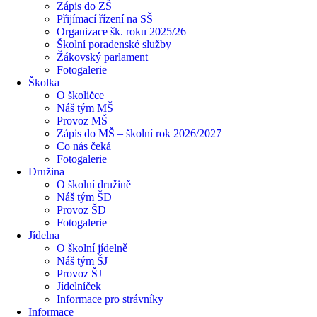
Zápis do ZŠ
Přijímací řízení na SŠ
Organizace šk. roku 2025/26
Školní poradenské služby
Žákovský parlament
Fotogalerie
Školka
O školičce
Náš tým MŠ
Provoz MŠ
Zápis do MŠ – školní rok 2026/2027
Co nás čeká
Fotogalerie
Družina
O školní družině
Náš tým ŠD
Provoz ŠD
Fotogalerie
Jídelna
O školní jídelně
Náš tým ŠJ
Provoz ŠJ
Jídelníček
Informace pro strávníky
Informace