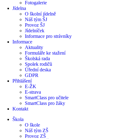
Fotogalerie
Jídelna
O školní jídelně
Náš tým ŠJ
Provoz ŠJ
Jídelníček
Informace pro strávníky
Informace
Aktuality
Formuláře ke stažení
Školská rada
Spolek rodičů
Úřední deska
GDPR
Přihlášení
E-ŽK
E-strava
SmartClass pro učitele
SmartClass pro žáky
Kontakt
Škola
O škole
Náš tým ZŠ
Provoz ZŠ