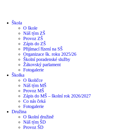
Škola
O škole
Náš tým ZŠ
Provoz ZŠ
Zápis do ZŠ
Přijímací řízení na SŠ
Organizace šk. roku 2025/26
Školní poradenské služby
Žákovský parlament
Fotogalerie
Školka
O školičce
Náš tým MŠ
Provoz MŠ
Zápis do MŠ – školní rok 2026/2027
Co nás čeká
Fotogalerie
Družina
O školní družině
Náš tým ŠD
Provoz ŠD