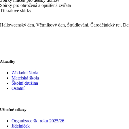
Sbírky hraček pro dětský domov
Sbírky pro ohrožená a opuštěná zvířata
Tříkrálové sbírky
Halloweenský den, Větrníkový den, Štrůdlování, Čarodějnický rej, Den 
Aktuality
Základní škola
Mateřská škola
Školní družina
Ostatní
Užitečné odkazy
Organizace šk. roku 2025/26
Jídelníček