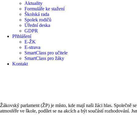
Aktuality
Formuláře ke stažení
Školská rada
Spolek rodičů
Úřední deska
GDPR
Přihlášení
E-ŽK
E-strava
SmartClass pro učitele
SmartClass pro žáky
Kontakt
Žákovský parlament (ŽP) je místo, kde mají naši žáci hlas. Společně se 
atmosféře ve škole, podílet se na akcích a být součástí rozhodování. Jsm