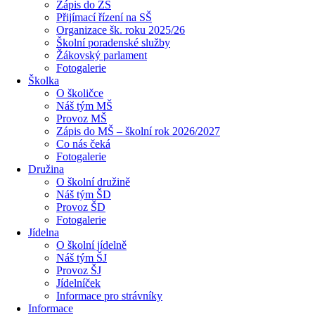
Zápis do ZŠ
Přijímací řízení na SŠ
Organizace šk. roku 2025/26
Školní poradenské služby
Žákovský parlament
Fotogalerie
Školka
O školičce
Náš tým MŠ
Provoz MŠ
Zápis do MŠ – školní rok 2026/2027
Co nás čeká
Fotogalerie
Družina
O školní družině
Náš tým ŠD
Provoz ŠD
Fotogalerie
Jídelna
O školní jídelně
Náš tým ŠJ
Provoz ŠJ
Jídelníček
Informace pro strávníky
Informace