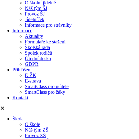
O školní jídelně
Náš tým ŠJ
Provoz ŠJ
Jídelníček
Informace pro strávníky
Informace
Aktuality
Formuláře ke stažení
Školská rada
Spolek rodičů
Úřední deska
GDPR
Přihlášení
E-ŽK
E-strava
SmartClass pro učitele
SmartClass pro žáky
Kontakt
Škola
O škole
Náš tým ZŠ
Provoz ZŠ