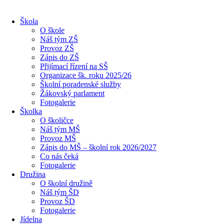
Škola
O škole
Náš tým ZŠ
Provoz ZŠ
Zápis do ZŠ
Přijímací řízení na SŠ
Organizace šk. roku 2025/26
Školní poradenské služby
Žákovský parlament
Fotogalerie
Školka
O školičce
Náš tým MŠ
Provoz MŠ
Zápis do MŠ – školní rok 2026/2027
Co nás čeká
Fotogalerie
Družina
O školní družině
Náš tým ŠD
Provoz ŠD
Fotogalerie
Jídelna