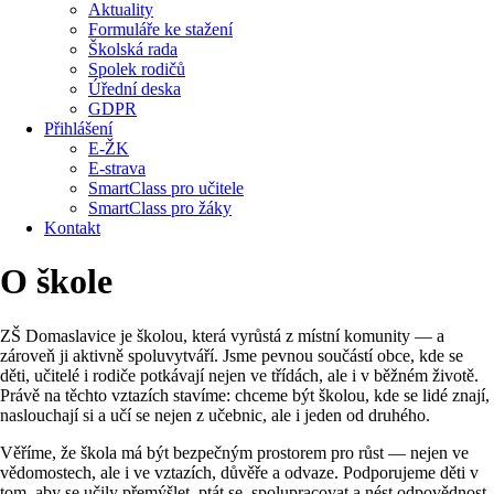
Aktuality
Formuláře ke stažení
Školská rada
Spolek rodičů
Úřední deska
GDPR
Přihlášení
E-ŽK
E-strava
SmartClass pro učitele
SmartClass pro žáky
Kontakt
O škole
ZŠ Domaslavice je školou, která vyrůstá z místní komunity — a
zároveň ji aktivně spoluvytváří. Jsme pevnou součástí obce, kde se
děti, učitelé i rodiče potkávají nejen ve třídách, ale i v běžném životě.
Právě na těchto vztazích stavíme: chceme být školou, kde se lidé znají,
naslouchají si a učí se nejen z učebnic, ale i jeden od druhého.
Věříme, že škola má být bezpečným prostorem pro růst — nejen ve
vědomostech, ale i ve vztazích, důvěře a odvaze. Podporujeme děti v
tom, aby se učily přemýšlet, ptát se, spolupracovat a nést odpovědnost.