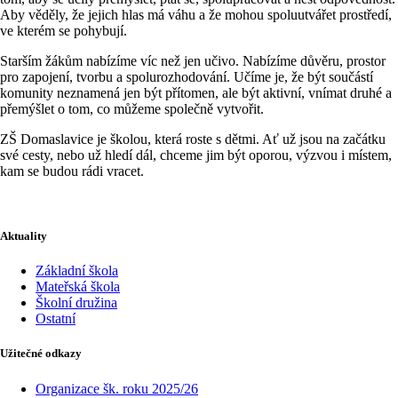
Aby věděly, že jejich hlas má váhu a že mohou spoluutvářet prostředí,
ve kterém se pohybují.
Starším žákům nabízíme víc než jen učivo. Nabízíme důvěru, prostor
pro zapojení, tvorbu a spolurozhodování. Učíme je, že být součástí
komunity neznamená jen být přítomen, ale být aktivní, vnímat druhé a
přemýšlet o tom, co můžeme společně vytvořit.
ZŠ Domaslavice je školou, která roste s dětmi. Ať už jsou na začátku
své cesty, nebo už hledí dál, chceme jim být oporou, výzvou i místem,
kam se budou rádi vracet.
Aktuality
Základní škola
Mateřská škola
Školní družina
Ostatní
Užitečné odkazy
Organizace šk. roku 2025/26