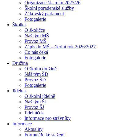
Organizace šk. roku 2025/26
Školní poradenské služby
Žákovský parlament
Fotogalerie
Školka
O školičce
Náš tým MŠ
Provoz MŠ
Zápis do MŠ – školní rok 2026/2027
Co nás čeká
Fotogalerie
Družina
O školní družině
Náš tým ŠD
Provoz ŠD
Fotogalerie
Jídelna
O školní jídelně
Náš tým ŠJ
Provoz ŠJ
Jídelníček
Informace pro strávníky
Informace
Aktuality
Formuláře ke stažení