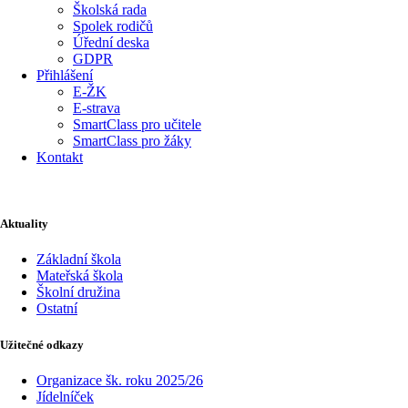
Školská rada
Spolek rodičů
Úřední deska
GDPR
Přihlášení
E-ŽK
E-strava
SmartClass pro učitele
SmartClass pro žáky
Kontakt
Aktuality
Základní škola
Mateřská škola
Školní družina
Ostatní
Užitečné odkazy
Organizace šk. roku 2025/26
Jídelníček