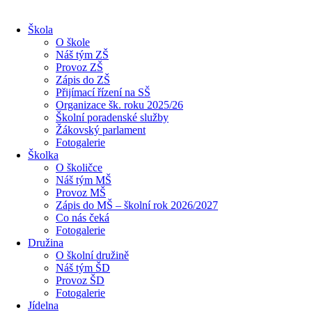
Škola
O škole
Náš tým ZŠ
Provoz ZŠ
Zápis do ZŠ
Přijímací řízení na SŠ
Organizace šk. roku 2025/26
Školní poradenské služby
Žákovský parlament
Fotogalerie
Školka
O školičce
Náš tým MŠ
Provoz MŠ
Zápis do MŠ – školní rok 2026/2027
Co nás čeká
Fotogalerie
Družina
O školní družině
Náš tým ŠD
Provoz ŠD
Fotogalerie
Jídelna