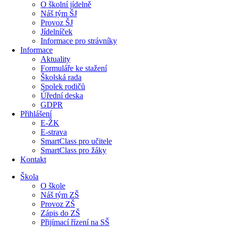
O školní jídelně
Náš tým ŠJ
Provoz ŠJ
Jídelníček
Informace pro strávníky
Informace
Aktuality
Formuláře ke stažení
Školská rada
Spolek rodičů
Úřední deska
GDPR
Přihlášení
E-ŽK
E-strava
SmartClass pro učitele
SmartClass pro žáky
Kontakt
Škola
O škole
Náš tým ZŠ
Provoz ZŠ
Zápis do ZŠ
Přijímací řízení na SŠ