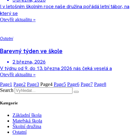
I v letošním školním roce naše družina pořádá letní tábor, na
který se
Otevřít aktualitu »
Ostatní
Barevný týden ve škole
2 března, 2026
V týdnu od 9. do 13. března 2026 nás čeká veselá a
Otevřít aktualitu »
Page
1
Page
2
Page
3
Page
4
Page
5
Page
6
Page
7
Page
8
Search
Kategorie
Základní škola
Mateřská škola
Školní družina
Ostatní