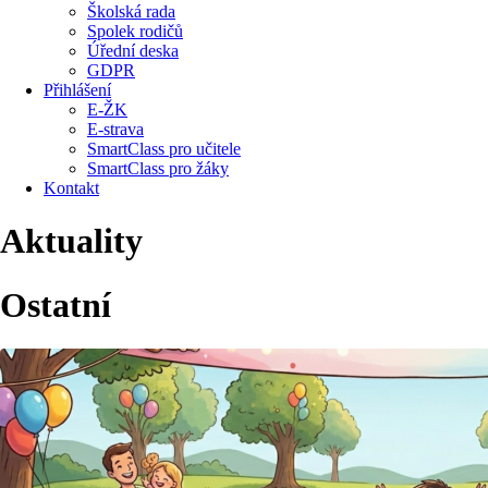
Školská rada
Spolek rodičů
Úřední deska
GDPR
Přihlášení
E-ŽK
E-strava
SmartClass pro učitele
SmartClass pro žáky
Kontakt
Aktuality
Ostatní