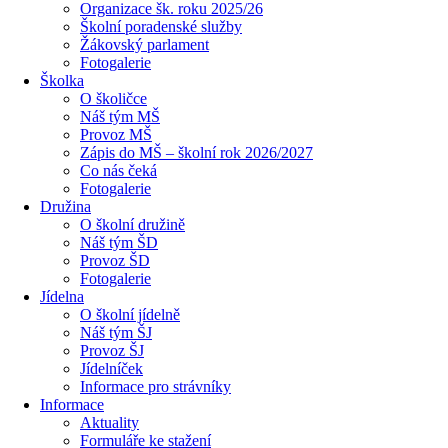
Organizace šk. roku 2025/26
Školní poradenské služby
Žákovský parlament
Fotogalerie
Školka
O školičce
Náš tým MŠ
Provoz MŠ
Zápis do MŠ – školní rok 2026/2027
Co nás čeká
Fotogalerie
Družina
O školní družině
Náš tým ŠD
Provoz ŠD
Fotogalerie
Jídelna
O školní jídelně
Náš tým ŠJ
Provoz ŠJ
Jídelníček
Informace pro strávníky
Informace
Aktuality
Formuláře ke stažení