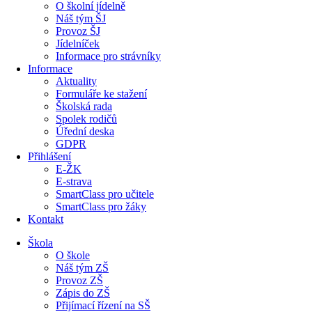
O školní jídelně
Náš tým ŠJ
Provoz ŠJ
Jídelníček
Informace pro strávníky
Informace
Aktuality
Formuláře ke stažení
Školská rada
Spolek rodičů
Úřední deska
GDPR
Přihlášení
E-ŽK
E-strava
SmartClass pro učitele
SmartClass pro žáky
Kontakt
Škola
O škole
Náš tým ZŠ
Provoz ZŠ
Zápis do ZŠ
Přijímací řízení na SŠ