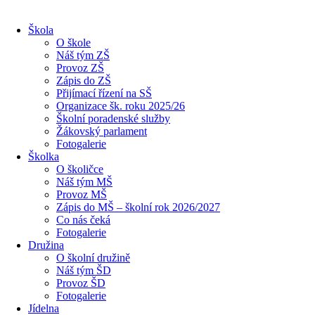
Škola
O škole
Náš tým ZŠ
Provoz ZŠ
Zápis do ZŠ
Přijímací řízení na SŠ
Organizace šk. roku 2025/26
Školní poradenské služby
Žákovský parlament
Fotogalerie
Školka
O školičce
Náš tým MŠ
Provoz MŠ
Zápis do MŠ – školní rok 2026/2027
Co nás čeká
Fotogalerie
Družina
O školní družině
Náš tým ŠD
Provoz ŠD
Fotogalerie
Jídelna