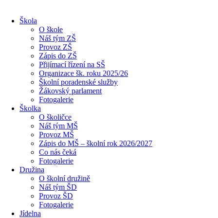
Škola
O škole
Náš tým ZŠ
Provoz ZŠ
Zápis do ZŠ
Přijímací řízení na SŠ
Organizace šk. roku 2025/26
Školní poradenské služby
Žákovský parlament
Fotogalerie
Školka
O školičce
Náš tým MŠ
Provoz MŠ
Zápis do MŠ – školní rok 2026/2027
Co nás čeká
Fotogalerie
Družina
O školní družině
Náš tým ŠD
Provoz ŠD
Fotogalerie
Jídelna