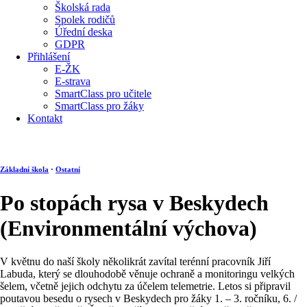
Školská rada
Spolek rodičů
Úřední deska
GDPR
Přihlášení
E-ŽK
E-strava
SmartClass pro učitele
SmartClass pro žáky
Kontakt
Základní škola
·
Ostatní
Po stopách rysa v Beskydech
(Environmentální výchova)
V květnu do naší školy několikrát zavítal terénní pracovník Jiří
Labuda, který se dlouhodobě věnuje ochraně a monitoringu velkých
šelem, včetně jejich odchytu za účelem telemetrie. Letos si připravil
poutavou besedu o rysech v Beskydech pro žáky 1. – 3. ročníku, 6. /