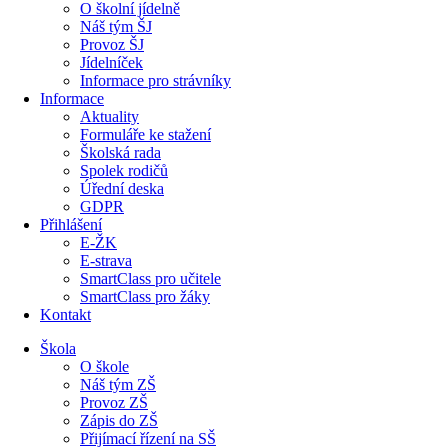
O školní jídelně
Náš tým ŠJ
Provoz ŠJ
Jídelníček
Informace pro strávníky
Informace
Aktuality
Formuláře ke stažení
Školská rada
Spolek rodičů
Úřední deska
GDPR
Přihlášení
E-ŽK
E-strava
SmartClass pro učitele
SmartClass pro žáky
Kontakt
Škola
O škole
Náš tým ZŠ
Provoz ZŠ
Zápis do ZŠ
Přijímací řízení na SŠ