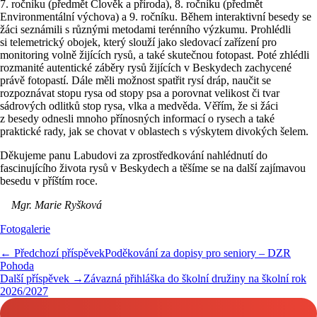
7. ročníku (předmět Člověk a příroda), 8. ročníku (předmět
Environmentální výchova) a 9. ročníku. Během interaktivní besedy se
žáci seznámili s různými metodami terénního výzkumu. Prohlédli
si telemetrický obojek, který slouží jako sledovací zařízení pro
monitoring volně žijících rysů, a také skutečnou fotopast. Poté zhlédli
rozmanité autentické záběry rysů žijících v Beskydech zachycené
právě fotopastí. Dále měli možnost spatřit rysí dráp, naučit se
rozpoznávat stopu rysa od stopy psa a porovnat velikost či tvar
sádrových odlitků stop rysa, vlka a medvěda. Věřím, že si žáci
z besedy odnesli mnoho přínosných informací o rysech a také
praktické rady, jak se chovat v oblastech s výskytem divokých šelem.
Děkujeme panu Labudovi za zprostředkování nahlédnutí do
fascinujícího života rysů v Beskydech a těšíme se na další zajímavou
besedu v příštím roce.
Mgr. Marie Ryšková
Fotogalerie
← Předchozí příspěvek
Poděkování za dopisy pro seniory – DZR
Pohoda
Další příspěvek →
Závazná přihláška do školní družiny na školní rok
2026/2027