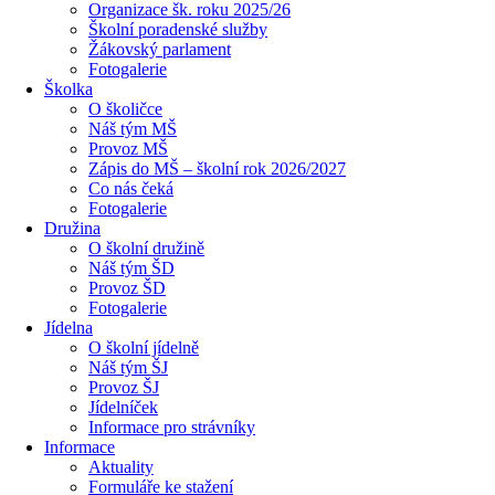
Organizace šk. roku 2025/26
Školní poradenské služby
Žákovský parlament
Fotogalerie
Školka
O školičce
Náš tým MŠ
Provoz MŠ
Zápis do MŠ – školní rok 2026/2027
Co nás čeká
Fotogalerie
Družina
O školní družině
Náš tým ŠD
Provoz ŠD
Fotogalerie
Jídelna
O školní jídelně
Náš tým ŠJ
Provoz ŠJ
Jídelníček
Informace pro strávníky
Informace
Aktuality
Formuláře ke stažení