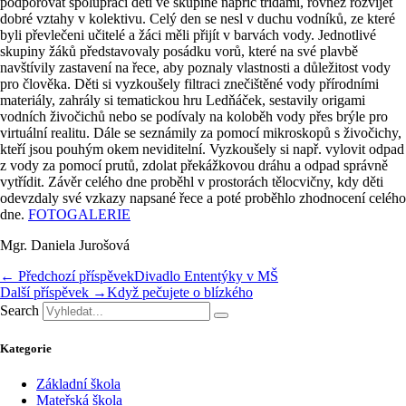
podporovat spolupráci dětí ve skupině napříč třídami, rovněž rozvíjet
dobré vztahy v kolektivu. Celý den se nesl v duchu vodníků, ze které
byli převlečeni učitelé a žáci měli přijít v barvách vody. Jednotlivé
skupiny žáků představovaly posádku vorů, které na své plavbě
navštívily zastavení na řece, aby poznaly vlastnosti a důležitost vody
pro člověka. Děti si vyzkoušely filtraci znečištěné vody přírodními
materiály, zahrály si tematickou hru Ledňáček, sestavily origami
vodních živočichů nebo se podívaly na koloběh vody přes brýle pro
virtuální realitu. Dále se seznámily za pomocí mikroskopů s živočichy,
kteří jsou pouhým okem neviditelní. Vyzkoušely si např. vylovit odpad
z vody za pomocí prutů, zdolat překážkovou dráhu a odpad správně
vytřídit. Závěr celého dne proběhl v prostorách tělocvičny, kdy děti
odevzdaly své vzkazy napsané řece a poté proběhlo zhodnocení celého
dne.
FOTOGALERIE
Mgr. Daniela Jurošová
← Předchozí příspěvek
Divadlo Ententýky v MŠ
Další příspěvek →
Když pečujete o blízkého
Search
Kategorie
Základní škola
Mateřská škola