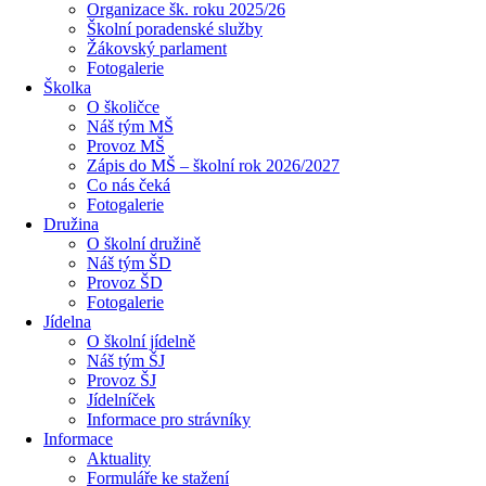
Organizace šk. roku 2025/26
Školní poradenské služby
Žákovský parlament
Fotogalerie
Školka
O školičce
Náš tým MŠ
Provoz MŠ
Zápis do MŠ – školní rok 2026/2027
Co nás čeká
Fotogalerie
Družina
O školní družině
Náš tým ŠD
Provoz ŠD
Fotogalerie
Jídelna
O školní jídelně
Náš tým ŠJ
Provoz ŠJ
Jídelníček
Informace pro strávníky
Informace
Aktuality
Formuláře ke stažení