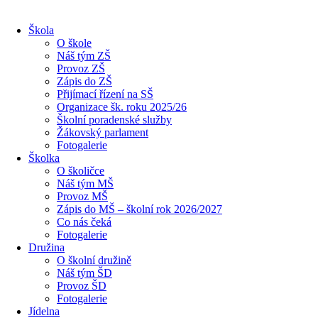
Škola
O škole
Náš tým ZŠ
Provoz ZŠ
Zápis do ZŠ
Přijímací řízení na SŠ
Organizace šk. roku 2025/26
Školní poradenské služby
Žákovský parlament
Fotogalerie
Školka
O školičce
Náš tým MŠ
Provoz MŠ
Zápis do MŠ – školní rok 2026/2027
Co nás čeká
Fotogalerie
Družina
O školní družině
Náš tým ŠD
Provoz ŠD
Fotogalerie
Jídelna