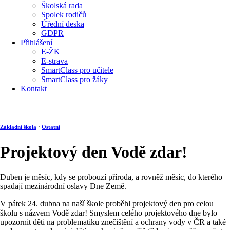
Školská rada
Spolek rodičů
Úřední deska
GDPR
Přihlášení
E-ŽK
E-strava
SmartClass pro učitele
SmartClass pro žáky
Kontakt
Základní škola
·
Ostatní
Projektový den Vodě zdar!
Duben je měsíc, kdy se probouzí příroda, a rovněž měsíc, do kterého
spadají mezinárodní oslavy Dne Země.
V pátek 24. dubna na naší škole proběhl projektový den pro celou
školu s názvem Vodě zdar! Smyslem celého projektového dne bylo
upozornit děti na problematiku znečištění a ochrany vody v ČR a také