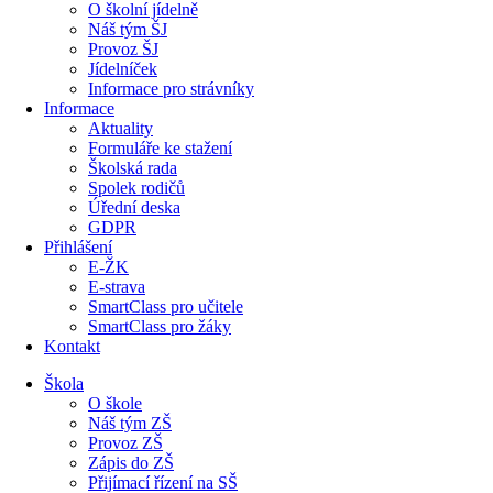
O školní jídelně
Náš tým ŠJ
Provoz ŠJ
Jídelníček
Informace pro strávníky
Informace
Aktuality
Formuláře ke stažení
Školská rada
Spolek rodičů
Úřední deska
GDPR
Přihlášení
E-ŽK
E-strava
SmartClass pro učitele
SmartClass pro žáky
Kontakt
Škola
O škole
Náš tým ZŠ
Provoz ZŠ
Zápis do ZŠ
Přijímací řízení na SŠ