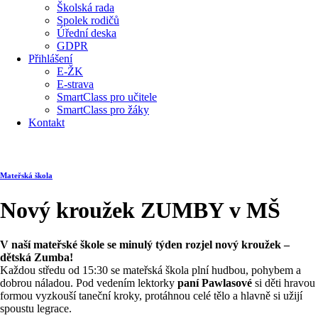
Školská rada
Spolek rodičů
Úřední deska
GDPR
Přihlášení
E-ŽK
E-strava
SmartClass pro učitele
SmartClass pro žáky
Kontakt
Mateřská škola
Nový kroužek ZUMBY v MŠ
V naší mateřské škole se minulý týden rozjel nový kroužek –
dětská Zumba!
Každou středu od 15:30 se mateřská škola plní hudbou, pohybem a
dobrou náladou. Pod vedením lektorky
paní Pawlasové
si děti hravou
formou vyzkouší taneční kroky, protáhnou celé tělo a hlavně si užijí
spoustu legrace.