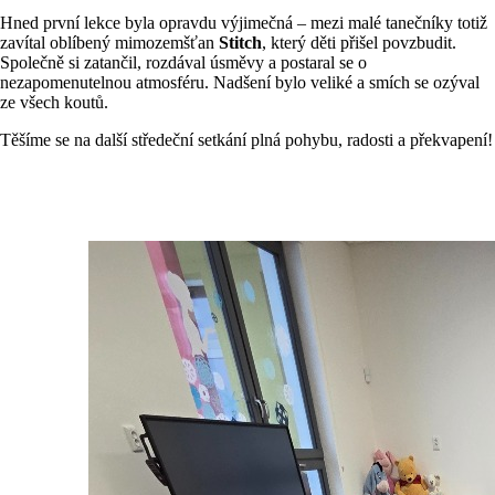
Hned první lekce byla opravdu výjimečná – mezi malé tanečníky totiž
zavítal oblíbený mimozemšťan
Stitch
, který děti přišel povzbudit.
Společně si zatančil, rozdával úsměvy a postaral se o
nezapomenutelnou atmosféru. Nadšení bylo veliké a smích se ozýval
ze všech koutů.
Těšíme se na další středeční setkání plná pohybu, radosti a překvapení!