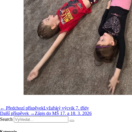
← Předchozí příspěvek
Lyžařský výcvik 7. třídy
Další příspěvek →
Zápis do MŠ 17. a 18. 3. 2026
Search
Kategorie