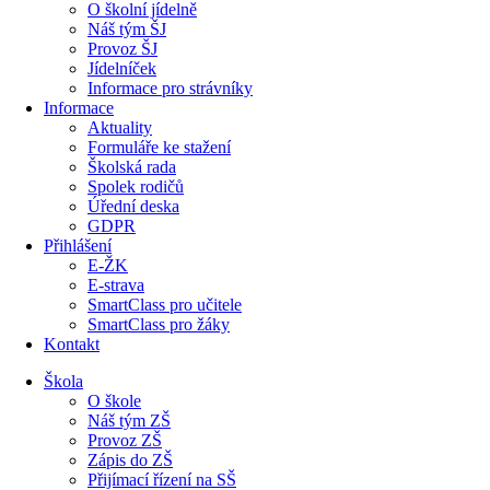
O školní jídelně
Náš tým ŠJ
Provoz ŠJ
Jídelníček
Informace pro strávníky
Informace
Aktuality
Formuláře ke stažení
Školská rada
Spolek rodičů
Úřední deska
GDPR
Přihlášení
E-ŽK
E-strava
SmartClass pro učitele
SmartClass pro žáky
Kontakt
Škola
O škole
Náš tým ZŠ
Provoz ZŠ
Zápis do ZŠ
Přijímací řízení na SŠ