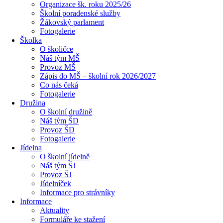
Organizace šk. roku 2025/26
Školní poradenské služby
Žákovský parlament
Fotogalerie
Školka
O školičce
Náš tým MŠ
Provoz MŠ
Zápis do MŠ – školní rok 2026/2027
Co nás čeká
Fotogalerie
Družina
O školní družině
Náš tým ŠD
Provoz ŠD
Fotogalerie
Jídelna
O školní jídelně
Náš tým ŠJ
Provoz ŠJ
Jídelníček
Informace pro strávníky
Informace
Aktuality
Formuláře ke stažení