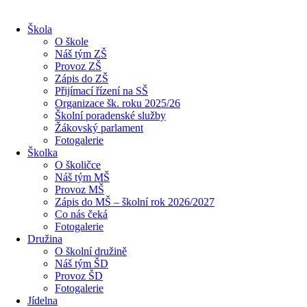
Škola
O škole
Náš tým ZŠ
Provoz ZŠ
Zápis do ZŠ
Přijímací řízení na SŠ
Organizace šk. roku 2025/26
Školní poradenské služby
Žákovský parlament
Fotogalerie
Školka
O školičce
Náš tým MŠ
Provoz MŠ
Zápis do MŠ – školní rok 2026/2027
Co nás čeká
Fotogalerie
Družina
O školní družině
Náš tým ŠD
Provoz ŠD
Fotogalerie
Jídelna