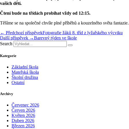
vašich dětí.
Čtení bude na třídách probíhat vždy od 12:15.
Těšíme se na společné chvíle plné příběhů a kouzelného světa fantazie.
← Předchozí příspěvek
Fotografie žáků 8. tříd z lyžařského výcviku
Další příspěvek →
Barevný týden ve škole
Search
Kategorie
Základní škola
Mateřská škola
Školní družina
Ostatní
Archivy
Červenec 2026
Červen 2026
Květen 2026
Duben 2026
Březen 2026