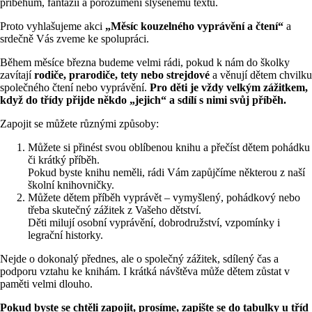
příběhům, fantazii a porozumění slyšenému textu.
Proto vyhlašujeme akci
„Měsíc kouzelného vyprávění a čtení“
a
srdečně Vás zveme ke spolupráci.
Během měsíce března budeme velmi rádi, pokud k nám do školky
zavítají
rodiče, prarodiče, tety nebo strejdové
a věnují dětem chvilku
společného čtení nebo vyprávění.
Pro děti je vždy velkým zážitkem,
když do třídy přijde někdo „jejich“ a sdílí s nimi svůj příběh.
Zapojit se můžete různými způsoby:
Můžete si přinést svou oblíbenou knihu a přečíst dětem pohádku
či krátký příběh.
Pokud byste knihu neměli, rádi Vám zapůjčíme některou z naší
školní knihovničky.
Můžete dětem příběh vyprávět – vymyšlený, pohádkový nebo
třeba skutečný zážitek z Vašeho dětství.
Děti milují osobní vyprávění, dobrodružství, vzpomínky i
legrační historky.
Nejde o dokonalý přednes, ale o společný zážitek, sdílený čas a
podporu vztahu ke knihám. I krátká návštěva může dětem zůstat v
paměti velmi dlouho.
Pokud byste se chtěli zapojit, prosíme, zapište se do tabulky u tříd