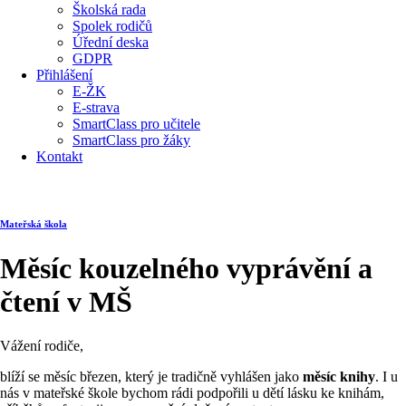
Školská rada
Spolek rodičů
Úřední deska
GDPR
Přihlášení
E-ŽK
E-strava
SmartClass pro učitele
SmartClass pro žáky
Kontakt
Mateřská škola
Měsíc kouzelného vyprávění a
čtení v MŠ
Vážení rodiče,
blíží se měsíc březen, který je tradičně vyhlášen jako
měsíc knihy
. I u
nás v mateřské škole bychom rádi podpořili u dětí lásku ke knihám,