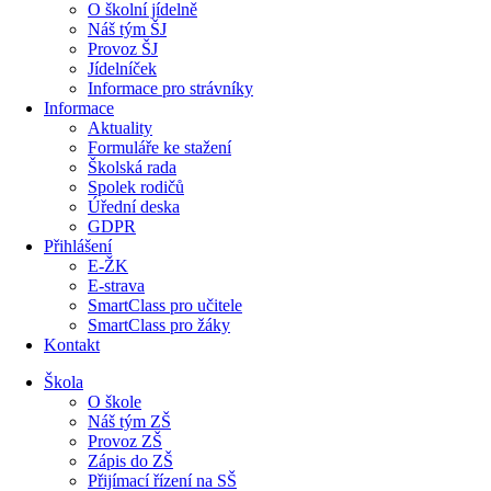
O školní jídelně
Náš tým ŠJ
Provoz ŠJ
Jídelníček
Informace pro strávníky
Informace
Aktuality
Formuláře ke stažení
Školská rada
Spolek rodičů
Úřední deska
GDPR
Přihlášení
E-ŽK
E-strava
SmartClass pro učitele
SmartClass pro žáky
Kontakt
Škola
O škole
Náš tým ZŠ
Provoz ZŠ
Zápis do ZŠ
Přijímací řízení na SŠ