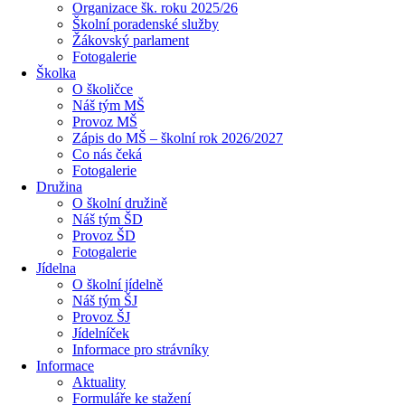
Organizace šk. roku 2025/26
Školní poradenské služby
Žákovský parlament
Fotogalerie
Školka
O školičce
Náš tým MŠ
Provoz MŠ
Zápis do MŠ – školní rok 2026/2027
Co nás čeká
Fotogalerie
Družina
O školní družině
Náš tým ŠD
Provoz ŠD
Fotogalerie
Jídelna
O školní jídelně
Náš tým ŠJ
Provoz ŠJ
Jídelníček
Informace pro strávníky
Informace
Aktuality
Formuláře ke stažení