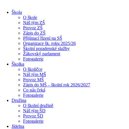
Škola
O škole
Náš tým ZŠ
Provoz ZŠ
Zápis do ZŠ
Přijímací řízení na SŠ
Organizace šk. roku 2025/26
Školní poradenské služby
Žákovský parlament
Fotogalerie
Školka
O školičce
Náš tým MŠ
Provoz MŠ
Zápis do MŠ – školní rok 2026/2027
Co nás čeká
Fotogalerie
Družina
O školní družině
Náš tým ŠD
Provoz ŠD
Fotogalerie
Jídelna