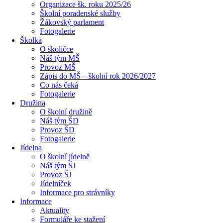
Organizace šk. roku 2025/26
Školní poradenské služby
Žákovský parlament
Fotogalerie
Školka
O školičce
Náš tým MŠ
Provoz MŠ
Zápis do MŠ – školní rok 2026/2027
Co nás čeká
Fotogalerie
Družina
O školní družině
Náš tým ŠD
Provoz ŠD
Fotogalerie
Jídelna
O školní jídelně
Náš tým ŠJ
Provoz ŠJ
Jídelníček
Informace pro strávníky
Informace
Aktuality
Formuláře ke stažení