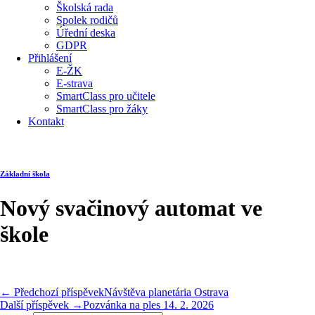
Školská rada
Spolek rodičů
Úřední deska
GDPR
Přihlášení
E-ŽK
E-strava
SmartClass pro učitele
SmartClass pro žáky
Kontakt
Základní škola
Nový svačinový automat ve
škole
← Předchozí příspěvek
Návštěva planetária Ostrava
Další příspěvek →
Pozvánka na ples 14. 2. 2026