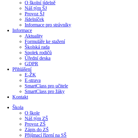
O školní jídelně
Náš tým ŠJ
Provoz ŠJ
Jídelníček
Informace pro strávníky
Informace
Aktuality
Formuláře ke stažení
Školská rada
Spolek rodičů
Úřední deska
GDPR
Přihlášení
E-ŽK
E-strava
SmartClass pro učitele
SmartClass pro žáky
Kontakt
Škola
O škole
Náš tým ZŠ
Provoz ZŠ
Zápis do ZŠ
Přijímací řízení na SŠ