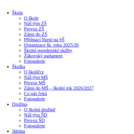
Škola
O škole
Náš tým ZŠ
Provoz ZŠ
Zápis do ZŠ
Přijímací řízení na SŠ
Organizace šk. roku 2025/26
Školní poradenské služby
Žákovský parlament
Fotogalerie
Školka
O školičce
Náš tým MŠ
Provoz MŠ
Zápis do MŠ – školní rok 2026/2027
Co nás čeká
Fotogalerie
Družina
O školní družině
Náš tým ŠD
Provoz ŠD
Fotogalerie
Jídelna