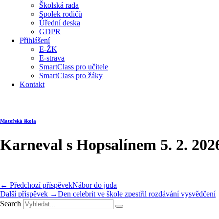
Školská rada
Spolek rodičů
Úřední deska
GDPR
Přihlášení
E-ŽK
E-strava
SmartClass pro učitele
SmartClass pro žáky
Kontakt
Mateřská škola
Karneval s Hopsalínem 5. 2. 202
← Předchozí příspěvek
Nábor do juda
Další příspěvek →
Den celebrit ve škole zpestřil rozdávání vysvědčení
Search