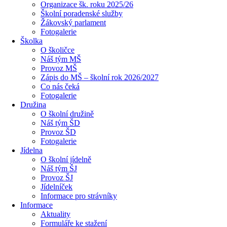
Organizace šk. roku 2025/26
Školní poradenské služby
Žákovský parlament
Fotogalerie
Školka
O školičce
Náš tým MŠ
Provoz MŠ
Zápis do MŠ – školní rok 2026/2027
Co nás čeká
Fotogalerie
Družina
O školní družině
Náš tým ŠD
Provoz ŠD
Fotogalerie
Jídelna
O školní jídelně
Náš tým ŠJ
Provoz ŠJ
Jídelníček
Informace pro strávníky
Informace
Aktuality
Formuláře ke stažení