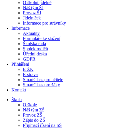
O školní jídelně
Náš tým ŠJ
Provoz ŠJ
Jídelníček
Informace pro strávníky
Informace
Aktuality
Formuláře ke stažení
Školská rada
Spolek rodičů
Úřední deska
GDPR
Přihlášení
E-ŽK
E-strava
SmartClass pro učitele
SmartClass pro žáky
Kontakt
Škola
O škole
Náš tým ZŠ
Provoz ZŠ
Zápis do ZŠ
Přijímací řízení na SŠ