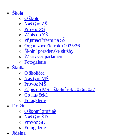
Škola
O škole
Náš tým ZŠ
Provoz ZŠ
Zápis do ZŠ
Přijímací řízení na SŠ
Organizace šk. roku 2025/26
Školní poradenské služby
Žákovský parlament
Fotogalerie
Školka
O školičce
Náš tým MŠ
Provoz MŠ
Zápis do MŠ – školní rok 2026/2027
Co nás čeká
Fotogalerie
Družina
O školní družině
Náš tým ŠD
Provoz ŠD
Fotogalerie
Jídelna