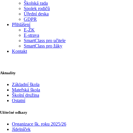
Školská rada
Spolek rodičů
Úřední deska
GDPR
Přihlášení
E-ŽK
E-strava
SmartClass pro učitele
SmartClass pro žáky
Kontakt
Aktuality
Základní škola
Mateřská škola
Školní družina
Ostatní
Užitečné odkazy
Organizace šk. roku 2025/26
Jídelníček