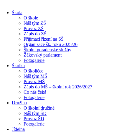
Škola
O škole
Náš tým ZŠ
Provoz ZŠ
Zápis do ZŠ
Přijímací řízení na SŠ
Organizace šk. roku 2025/26
Školní poradenské služby
Žákovský parlament
Fotogalerie
Školka
O školičce
Náš tým MŠ
Provoz MŠ
Zápis do MŠ – školní rok 2026/2027
Co nás čeká
Fotogalerie
Družina
O školní družině
Náš tým ŠD
Provoz ŠD
Fotogalerie
Jídelna