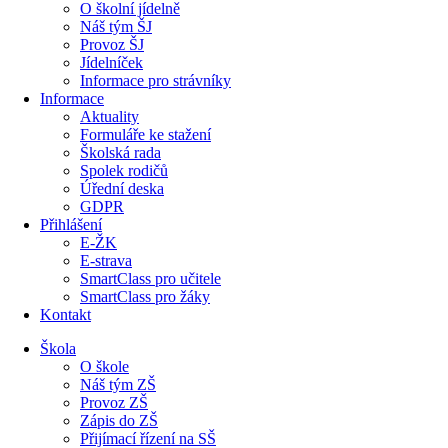
O školní jídelně
Náš tým ŠJ
Provoz ŠJ
Jídelníček
Informace pro strávníky
Informace
Aktuality
Formuláře ke stažení
Školská rada
Spolek rodičů
Úřední deska
GDPR
Přihlášení
E-ŽK
E-strava
SmartClass pro učitele
SmartClass pro žáky
Kontakt
Škola
O škole
Náš tým ZŠ
Provoz ZŠ
Zápis do ZŠ
Přijímací řízení na SŠ