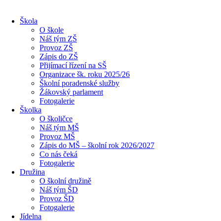
Škola
O škole
Náš tým ZŠ
Provoz ZŠ
Zápis do ZŠ
Přijímací řízení na SŠ
Organizace šk. roku 2025/26
Školní poradenské služby
Žákovský parlament
Fotogalerie
Školka
O školičce
Náš tým MŠ
Provoz MŠ
Zápis do MŠ – školní rok 2026/2027
Co nás čeká
Fotogalerie
Družina
O školní družině
Náš tým ŠD
Provoz ŠD
Fotogalerie
Jídelna