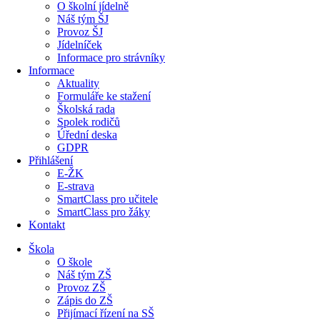
O školní jídelně
Náš tým ŠJ
Provoz ŠJ
Jídelníček
Informace pro strávníky
Informace
Aktuality
Formuláře ke stažení
Školská rada
Spolek rodičů
Úřední deska
GDPR
Přihlášení
E-ŽK
E-strava
SmartClass pro učitele
SmartClass pro žáky
Kontakt
Škola
O škole
Náš tým ZŠ
Provoz ZŠ
Zápis do ZŠ
Přijímací řízení na SŠ