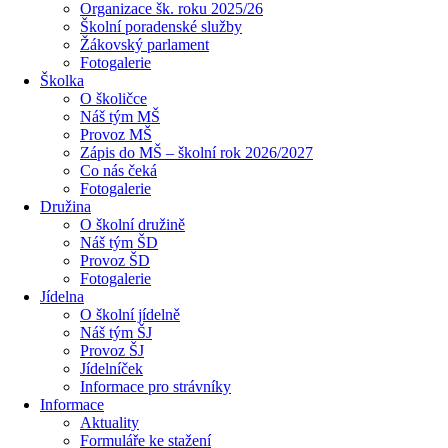
Organizace šk. roku 2025/26
Školní poradenské služby
Žákovský parlament
Fotogalerie
Školka
O školičce
Náš tým MŠ
Provoz MŠ
Zápis do MŠ – školní rok 2026/2027
Co nás čeká
Fotogalerie
Družina
O školní družině
Náš tým ŠD
Provoz ŠD
Fotogalerie
Jídelna
O školní jídelně
Náš tým ŠJ
Provoz ŠJ
Jídelníček
Informace pro strávníky
Informace
Aktuality
Formuláře ke stažení