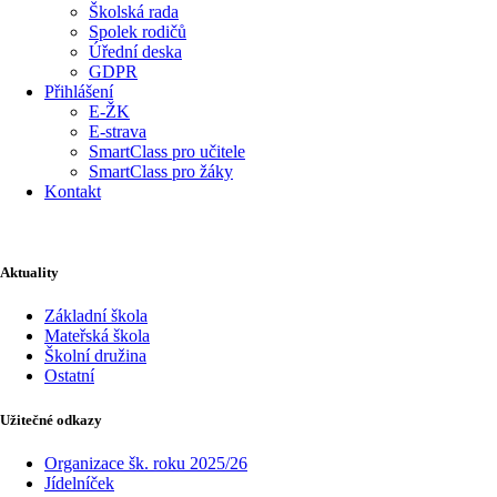
Školská rada
Spolek rodičů
Úřední deska
GDPR
Přihlášení
E-ŽK
E-strava
SmartClass pro učitele
SmartClass pro žáky
Kontakt
Aktuality
Základní škola
Mateřská škola
Školní družina
Ostatní
Užitečné odkazy
Organizace šk. roku 2025/26
Jídelníček