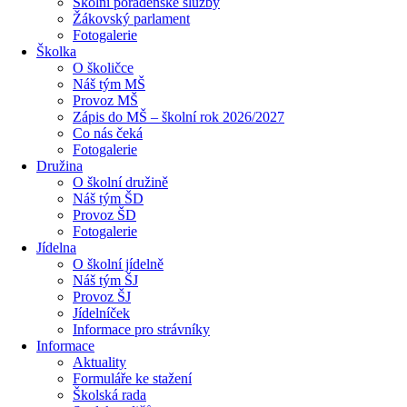
Školní poradenské služby
Žákovský parlament
Fotogalerie
Školka
O školičce
Náš tým MŠ
Provoz MŠ
Zápis do MŠ – školní rok 2026/2027
Co nás čeká
Fotogalerie
Družina
O školní družině
Náš tým ŠD
Provoz ŠD
Fotogalerie
Jídelna
O školní jídelně
Náš tým ŠJ
Provoz ŠJ
Jídelníček
Informace pro strávníky
Informace
Aktuality
Formuláře ke stažení
Školská rada