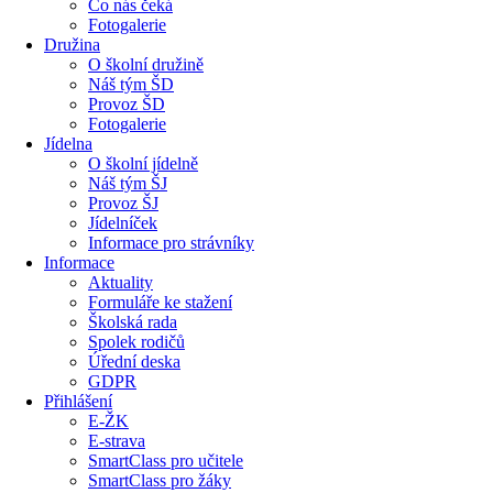
Co nás čeká
Fotogalerie
Družina
O školní družině
Náš tým ŠD
Provoz ŠD
Fotogalerie
Jídelna
O školní jídelně
Náš tým ŠJ
Provoz ŠJ
Jídelníček
Informace pro strávníky
Informace
Aktuality
Formuláře ke stažení
Školská rada
Spolek rodičů
Úřední deska
GDPR
Přihlášení
E-ŽK
E-strava
SmartClass pro učitele
SmartClass pro žáky