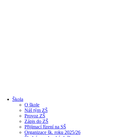
Škola
O škole
Náš tým ZŠ
Provoz ZŠ
Zápis do ZŠ
Přijímací řízení na SŠ
Organizace šk. roku 2025/26