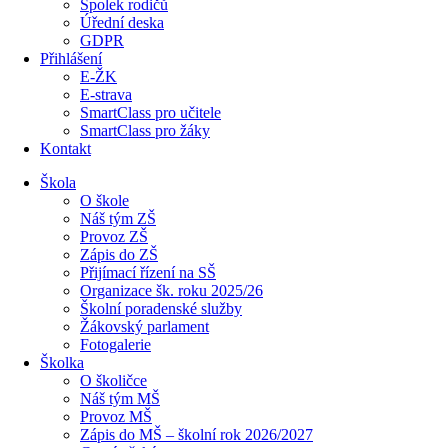
Spolek rodičů
Úřední deska
GDPR
Přihlášení
E-ŽK
E-strava
SmartClass pro učitele
SmartClass pro žáky
Kontakt
Škola
O škole
Náš tým ZŠ
Provoz ZŠ
Zápis do ZŠ
Přijímací řízení na SŠ
Organizace šk. roku 2025/26
Školní poradenské služby
Žákovský parlament
Fotogalerie
Školka
O školičce
Náš tým MŠ
Provoz MŠ
Zápis do MŠ – školní rok 2026/2027