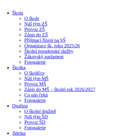
Škola
O škole
Náš tým ZŠ
Provoz ZŠ
Zápis do ZŠ
Přijímací řízení na SŠ
Organizace šk. roku 2025/26
Školní poradenské služby
Žákovský parlament
Fotogalerie
Školka
O školičce
Náš tým MŠ
Provoz MŠ
Zápis do MŠ – školní rok 2026/2027
Co nás čeká
Fotogalerie
Družina
O školní družině
Náš tým ŠD
Provoz ŠD
Fotogalerie
Jídelna