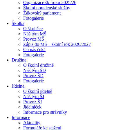
Organizace šk. roku 2025/26
Školní poradenské služby
Žákovský parlament
Fotogalerie
Školka
O školičce
Náš tým MŠ
Provoz MŠ
Zápis do MŠ – školní rok 2026/2027
Co nás čeká
Fotogalerie
Družina
O školní družině
Náš tým ŠD
Provoz ŠD
Fotogalerie
Jídelna
O školní jídelně
Náš tým ŠJ
Provoz ŠJ
Jídelníček
Informace pro strávníky
Informace
Aktuality
Formuláře ke stažení