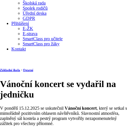
Školská rada
Spolek rodičů
Úřední deska
GDPR
Přihlášení
E-ŽK
E-strava
SmartClass pro učitele
SmartClass pro žáky
Kontakt
Základní škola
·
Ostatní
Vánoční koncert se vydařil na
jedničku
V pondělí 15.12.2025 se uskutečnil
Vánoční koncert
, který se setkal s
mimořádně pozitivním ohlasem návštěvníků. Slavnostní atmosféra,
zaplněný sál kostela a pestrý program vytvořily nezapomenutelný
zážitek pro všechny přítomné.