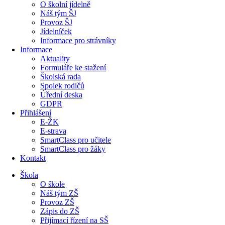
O školní jídelně
Náš tým ŠJ
Provoz ŠJ
Jídelníček
Informace pro strávníky
Informace
Aktuality
Formuláře ke stažení
Školská rada
Spolek rodičů
Úřední deska
GDPR
Přihlášení
E-ŽK
E-strava
SmartClass pro učitele
SmartClass pro žáky
Kontakt
Škola
O škole
Náš tým ZŠ
Provoz ZŠ
Zápis do ZŠ
Přijímací řízení na SŠ