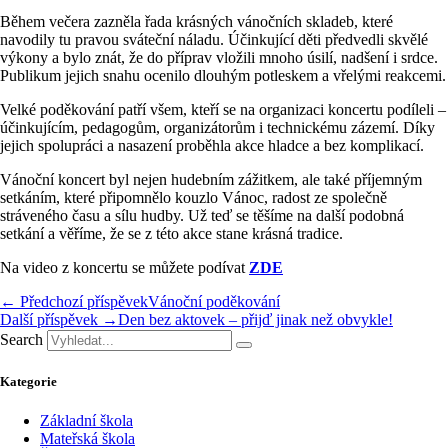
Během večera zazněla řada krásných vánočních skladeb, které
navodily tu pravou sváteční náladu. Účinkující děti předvedli skvělé
výkony a bylo znát, že do příprav vložili mnoho úsilí, nadšení i srdce.
Publikum jejich snahu ocenilo dlouhým potleskem a vřelými reakcemi.
Velké poděkování patří všem, kteří se na organizaci koncertu podíleli –
účinkujícím, pedagogům, organizátorům i technickému zázemí. Díky
jejich spolupráci a nasazení proběhla akce hladce a bez komplikací.
Vánoční koncert byl nejen hudebním zážitkem, ale také příjemným
setkáním, které připomnělo kouzlo Vánoc, radost ze společně
stráveného času a sílu hudby. Už teď se těšíme na další podobná
setkání a věříme, že se z této akce stane krásná tradice.
Na video z koncertu se můžete podívat
ZDE
← Předchozí příspěvek
Vánoční poděkování
Další příspěvek →
Den bez aktovek – přijď jinak než obvykle!
Search
Kategorie
Základní škola
Mateřská škola