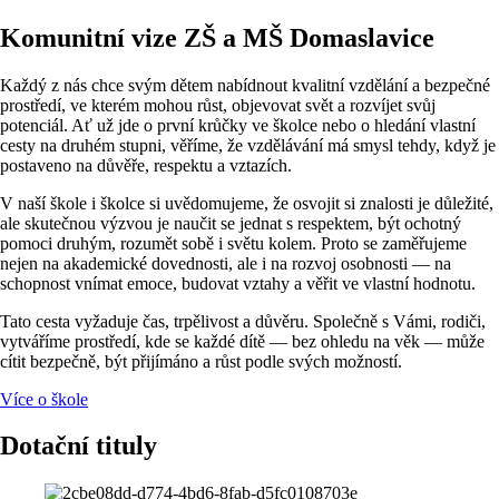
Komunitní vize ZŠ a MŠ Domaslavice
Každý z nás chce svým dětem nabídnout kvalitní vzdělání a bezpečné
prostředí, ve kterém mohou růst, objevovat svět a rozvíjet svůj
potenciál. Ať už jde o první krůčky ve školce nebo o hledání vlastní
cesty na druhém stupni, věříme, že vzdělávání má smysl tehdy, když je
postaveno na důvěře, respektu a vztazích.
V naší škole i školce si uvědomujeme, že osvojit si znalosti je důležité,
ale skutečnou výzvou je naučit se jednat s respektem, být ochotný
pomoci druhým, rozumět sobě i světu kolem. Proto se zaměřujeme
nejen na akademické dovednosti, ale i na rozvoj osobnosti — na
schopnost vnímat emoce, budovat vztahy a věřit ve vlastní hodnotu.
Tato cesta vyžaduje čas, trpělivost a důvěru. Společně s Vámi, rodiči,
vytváříme prostředí, kde se každé dítě — bez ohledu na věk — může
cítit bezpečně, být přijímáno a růst podle svých možností.
Více o škole
Dotační tituly