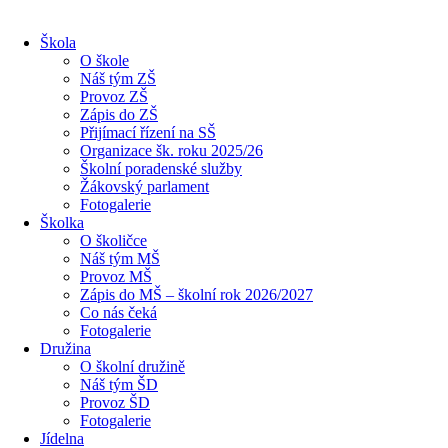
Škola
O škole
Náš tým ZŠ
Provoz ZŠ
Zápis do ZŠ
Přijímací řízení na SŠ
Organizace šk. roku 2025/26
Školní poradenské služby
Žákovský parlament
Fotogalerie
Školka
O školičce
Náš tým MŠ
Provoz MŠ
Zápis do MŠ – školní rok 2026/2027
Co nás čeká
Fotogalerie
Družina
O školní družině
Náš tým ŠD
Provoz ŠD
Fotogalerie
Jídelna