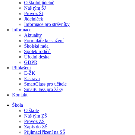
O školní jídelně
Náš tým ŠJ
Provoz ŠJ
Jídelníček
Informace pro strávníky
Informace
Aktuality
Formuláře ke stažení
Školská rada
Spolek rodičů
Úřední deska
GDPR
Přihlášení
E-ŽK
E-strava
SmartClass pro učitele
SmartClass pro žáky
Kontakt
Škola
O škole
Náš tým ZŠ
Provoz ZŠ
Zápis do ZŠ
Přijímací řízení na SŠ