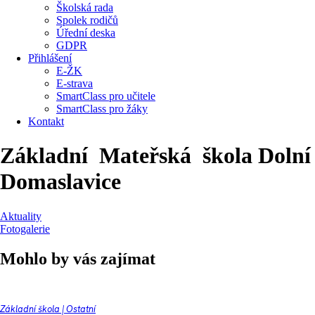
Školská rada
Spolek rodičů
Úřední deska
GDPR
Přihlášení
E-ŽK
E-strava
SmartClass pro učitele
SmartClass pro žáky
Kontakt
Základní
Mateřská
škola Dolní
Domaslavice
Aktuality
Fotogalerie
Mohlo by vás zajímat
Základní škola
|
Ostatní