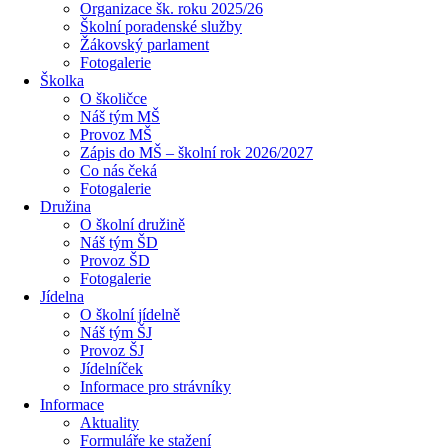
Organizace šk. roku 2025/26
Školní poradenské služby
Žákovský parlament
Fotogalerie
Školka
O školičce
Náš tým MŠ
Provoz MŠ
Zápis do MŠ – školní rok 2026/2027
Co nás čeká
Fotogalerie
Družina
O školní družině
Náš tým ŠD
Provoz ŠD
Fotogalerie
Jídelna
O školní jídelně
Náš tým ŠJ
Provoz ŠJ
Jídelníček
Informace pro strávníky
Informace
Aktuality
Formuláře ke stažení